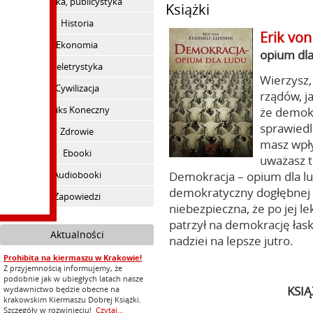
Polityka, publicystyka
Książki
Historia
Erik vo
Ekonomia
opium dla
Beletrystyka
Wierzysz,
Cywilizacja
rządów, ja
Feliks Koneczny
że demokr
sprawiedl
Zdrowie
masz wpły
Ebooki
uważasz t
Audiobooki
Demokracja – opium dla lu
demokratyczny dogłębnej an
Zapowiedzi
niebezpieczna, że po jej le
patrzył na demokrację łas
Aktualności
nadziei na lepsze jutro.
Prohibita na kiermaszu w Krakowie!
Z przyjemnością informujemy, że
podobnie jak w ubiegłych latach nasze
KSI
wydawnictwo będzie obecne na
krakowskim Kiermaszu Dobrej Książki.
Szczegóły w rozwinięciu!
Czytaj...