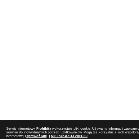
Serwis internetowy
Prohibita
wykorzystuje pliki cookie. Używamy informacji zapisany
serwisu do indywidualnych potrzeb użytkowników. Mogą też korzystać z nich współpr
internetowej (
sprawdź jak
). |
NIE POKAZUJ WIĘCEJ