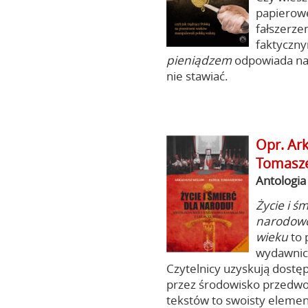
papierowe
fałszerze
faktyczn
pieniądzem
odpowiada na p
nie stawiać.
Opr. Ark
Tomasz
Antologia
Życie i ś
narodowo-
wieku
to 
wydawnicz
Czytelnicy uzyskują dostę
przez środowisko przedwo
tekstów to swoisty elemen