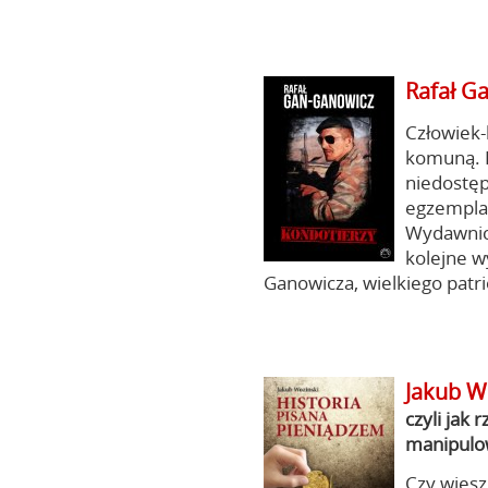
Rafał G
Człowiek-
komuną. P
niedostęp
egzemplar
Wydawnic
kolejne 
Ganowicza, wielkiego patri
Jakub W
czyli jak
manipulow
Czy wiesz