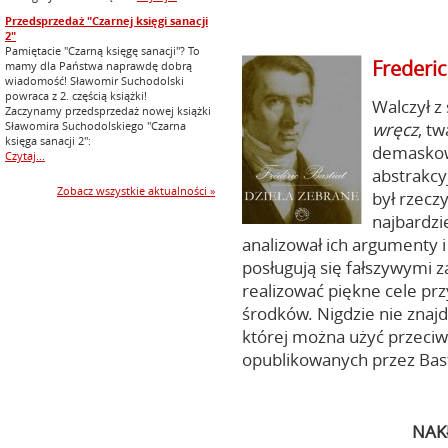
Przedsprzedaż "Czarnej księgi sanacji
2"
Pamiętacie "Czarną księgę sanacji"? To
Frederic
mamy dla Państwa naprawdę dobrą
wiadomość! Sławomir Suchodolski
powraca z 2. częścią książki!
Walczył z
Zaczynamy przedsprzedaż nowej książki
Sławomira Suchodolskiego "Czarna
wręcz
, t
księga sanacji 2":
demaskowa
Czytaj...
abstrakcyj
Zobacz wszystkie aktualności »
był rzecz
najbardzi
analizował ich argumenty i
posługują się fałszywymi z
realizować piękne cele pr
środków. Nigdzie nie znaj
której można użyć przeciw
opublikowanych przez Bas
NAK