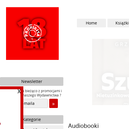
Home
Książki
Newsletter
X
Chcesz być na bieżąco z promocjami i
nowościami naszego Wydawnictwa ?
Kategorie
Audiobooki