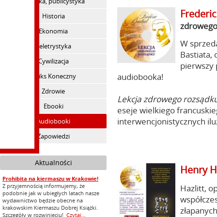
Polityka, publicystyka
Frederic
Historia
zdrowego
Ekonomia
W sprzeda
Beletrystyka
Bastiata,
Cywilizacja
pierwszy 
audiobooka!
Feliks Koneczny
Zdrowie
Lekcja zdrowego rozsądk
Ebooki
eseje wielkiego francuski
interwencjonistycznych ilu
Audiobooki
Zapowiedzi
Aktualności
Henry Ha
Prohibita na kiermaszu w Krakowie!
Z przyjemnością informujemy, że
Hazlitt, 
podobnie jak w ubiegłych latach nasze
współczes
wydawnictwo będzie obecne na
krakowskim Kiermaszu Dobrej Książki.
złapanych
Szczegóły w rozwinięciu!
Czytaj...