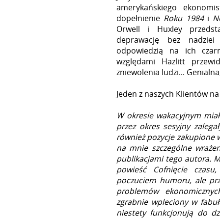
amerykańskiego ekonomist
dopełnienie
Roku 1984
i
N
Orwell i Huxley przedsta
deprawację bez nadziei 
odpowiedzią na ich czar
względami Hazlitt przewi
zniewolenia ludzi... Genialn
Jeden z naszych Klientów na
W okresie wakacyjnym miałe
przez okres sesyjny zalega
również pozycje zakupione w
na mnie szczególne wrażen
publikacjami tego autora. M
powieść Cofnięcie czasu,
poczuciem humoru, ale pr
problemów ekonomicznych
zgrabnie wpleciony w fabuł
niestety funkcjonują do dz