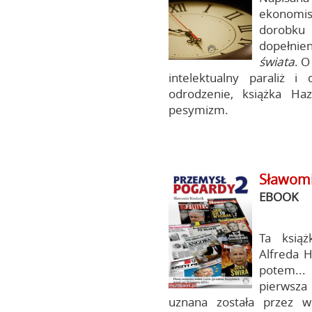
ekonomis
dorobku 
dopełnie
świata
. O
intelektualny paraliż 
odrodzenie, książka Haz
pesymizm.
Sławom
EBOOK
Ta ksią
Alfreda H
potem...
pierwsza
uznana została przez w