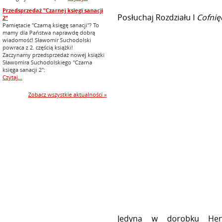
Przedsprzedaż "Czarnej księgi sanacji
Posłuchaj Rozdziału I
Cofnię
2"
Pamiętacie "Czarną księgę sanacji"? To
mamy dla Państwa naprawdę dobrą
wiadomość! Sławomir Suchodolski
powraca z 2. częścią książki!
Zaczynamy przedsprzedaż nowej książki
Sławomira Suchodolskiego "Czarna
księga sanacji 2":
Czytaj...
Zobacz wszystkie aktualności »
Jedyna w dorobku Henry