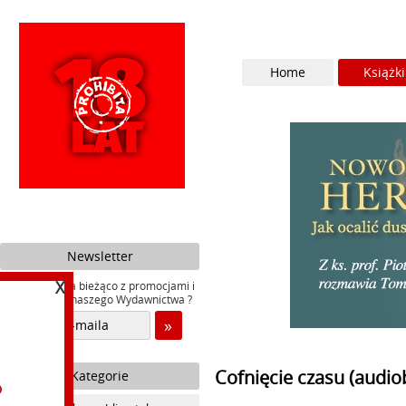
Home
Książki
Newsletter
X
Chcesz być na bieżąco z promocjami i
nowościami naszego Wydawnictwa ?
Cofnięcie czasu (audio
Kategorie