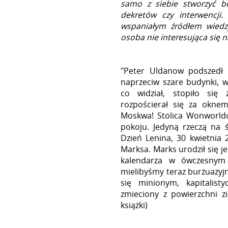
samo z siebie stworzyć b
dekretów czy interwencj
wspaniałym źródłem wiedz
osoba nie interesująca się n
"Peter Uldanow podszedł d
naprzeciw szare budynki, 
co widział, stopiło się
rozpościerał się za oknem
Moskwa! Stolica Wonworldu!
pokoju. Jedyną rzeczą na 
Dzień Lenina, 30 kwietnia 
Marksa. Marks urodził się j
kalendarza w ówczesnym
mielibyśmy teraz burżuazyjn
się minionym, kapitalist
zmieciony z powierzchni zi
książki)