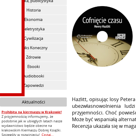
Polityka, publicystyka
Historia
Ekonomia
Beletrystyka
Cywilizacja
Feliks Koneczny
Zdrowie
Ebooki
Audiobooki
Zapowiedzi
Hazlitt, opisując losy Pete
Aktualności
ubezwłasnowolnienia ludzi
przyjemności. Choć powieść
Prohibita na kiermaszu w Krakowie!
Z przyjemnością informujemy, że
Może być wspaniałą alternat
podobnie jak w ubiegłych latach nasze
Recenzja ukazała się w maga
wydawnictwo będzie obecne na
krakowskim Kiermaszu Dobrej Książki.
Szczegóły w rozwinięciu!
Czytaj...