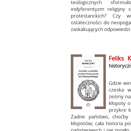
teologicznych sform
indyferentyzm religijny 
protestanckich? Czy 
ostateczności do neopoga
zaskakujących odpowiedzi 
Feliks 
historycz
Gdzie win
czeska w
żeśmy na
kłopoty o
przykre k
Żadne państwo, choćby n
kłopotów; cała historia p
państwowych i nie mogło b