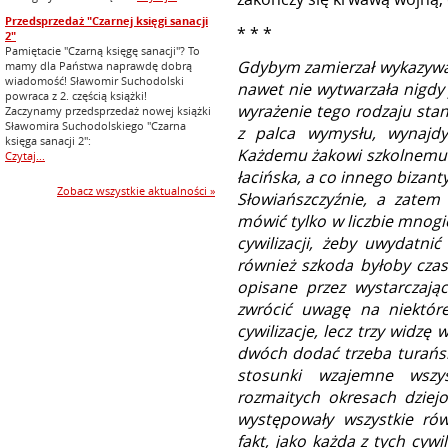
Przedsprzedaż "Czarnej księgi sanacji
* * *
2"
Pamiętacie "Czarną księgę sanacji"? To
Gdybym zamierzał wykazywać
mamy dla Państwa naprawdę dobrą
wiadomość! Sławomir Suchodolski
nawet nie wytwarzała nigdy j
powraca z 2. częścią książki!
wyrażenie tego rodzaju sta
Zaczynamy przedsprzedaż nowej książki
Sławomira Suchodolskiego "Czarna
z palca wymysłu, wynajd
księga sanacji 2":
Każdemu żakowi szkolnemu w
Czytaj...
łacińska, a co innego bizanty
Zobacz wszystkie aktualności »
Słowiańszczyźnie, a zatem 
mówić tylko w liczbie mnogie
cywilizacji, żeby uwydatni
również szkoda byłoby czasu
opisane przez wystarczając
zwrócić uwagę na niektór
cywilizacje, lecz trzy widz
dwóch dodać trzeba turańską
stosunki wzajemne wszy
rozmaitych okresach dziej
występowały wszystkie ró
fakt, jako każda z tych cyw