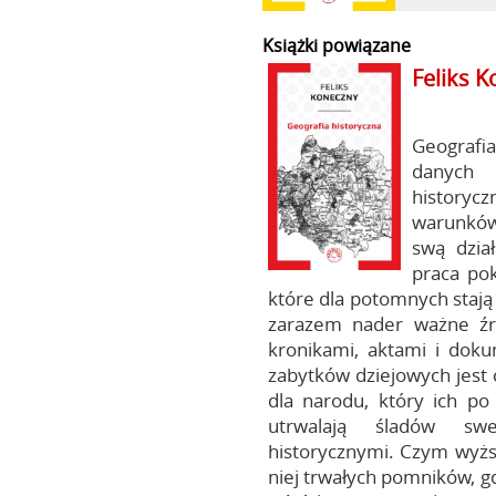
Książki powiązane
Feliks 
Geografi
danych 
historycz
warunków 
swą dział
praca po
które dla potomnych stają
zarazem nader ważne źr
kronikami, aktami i dok
zabytków dziejowych jest 
dla narodu, który ich po
utrwalają śladów sw
historycznymi. Czym wyższ
niej trwałych pomników, g