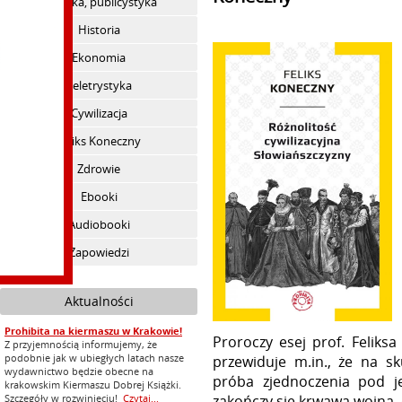
Polityka, publicystyka
Historia
Ekonomia
Beletrystyka
Cywilizacja
Feliks Koneczny
Zdrowie
Ebooki
Audiobooki
Zapowiedzi
Aktualności
Prohibita na kiermaszu w Krakowie!
Proroczy esej prof. Felik
Z przyjemnością informujemy, że
podobnie jak w ubiegłych latach nasze
przewiduje m.in., że na sk
wydawnictwo będzie obecne na
próba zjednoczenia pod 
krakowskim Kiermaszu Dobrej Książki.
zakończy się krwawą wojną, 
Szczegóły w rozwinięciu!
Czytaj...