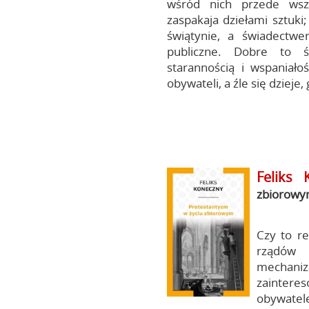
wśród nich przede wsz
zaspakaja dziełami sztuki
świątynie, a świadectw
publiczne. Dobre to ś
starannością i wspaniał
obywateli, a źle się dzieje
Feliks 
zbiorow
Czy to r
rządów 
mechaniz
zainter
obywate