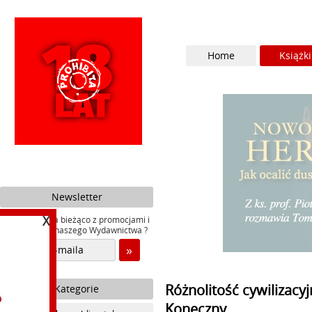
Home
Książki
Newsletter
X
Chcesz być na bieżąco z promocjami i
nowościami naszego Wydawnictwa ?
Różnolitość cywilizacyj
Kategorie
Koneczny