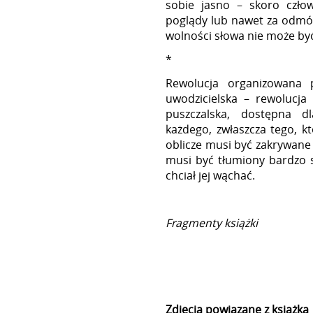
sobie jasno – skoro czło
poglądy lub nawet za odmów
wolności słowa nie może b
*
Rewolucja organizowana 
uwodzicielska – rewolucj
puszczalska, dostępna d
każdego, zwłaszcza tego, kt
oblicze musi być zakrywane
musi być tłumiony bardzo s
chciał jej wąchać.
Fragmenty książki
Zdjęcia powiązane z książką