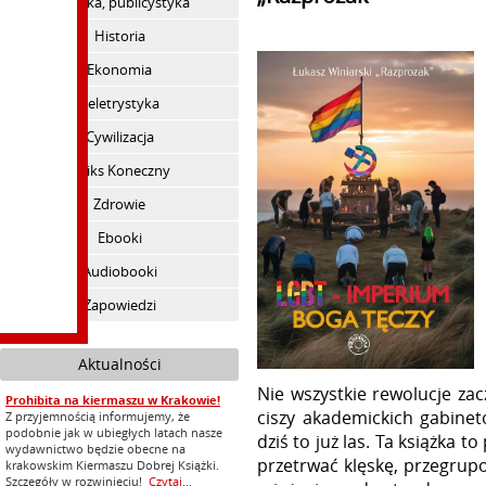
Polityka, publicystyka
Historia
Ekonomia
Beletrystyka
Cywilizacja
Feliks Koneczny
Zdrowie
Ebooki
Audiobooki
Zapowiedzi
Aktualności
Nie wszystkie rewolucje zac
Prohibita na kiermaszu w Krakowie!
ciszy akademickich gabine
Z przyjemnością informujemy, że
podobnie jak w ubiegłych latach nasze
dziś to już las. Ta książka t
wydawnictwo będzie obecne na
przetrwać klęskę, przegrupow
krakowskim Kiermaszu Dobrej Książki.
Szczegóły w rozwinięciu!
Czytaj...