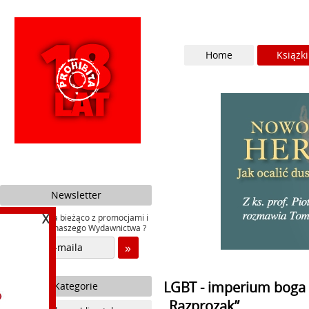
Home
Książki
Newsletter
X
Chcesz być na bieżąco z promocjami i
nowościami naszego Wydawnictwa ?
LGBT - imperium boga t
Kategorie
„Razprozak”