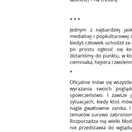
* * *
Jednym z najbardziej ja
medialnej i popkulturowej o
kiedyś człowiek uchodził za
po prostu ogłosić się kob
dotarliśmy do punktu, w któ
ciemniaka, hejtera i zwolenn
*
Oficjalnie mówi się wszyst
wyrażania swoich poglą
społeczeństwo. I zawsze 
sytuacjach, kiedy ktoś mó
nagle gwałtownie zanika. I
tematów surowo zabronionych
Rozporządza nią wielki Mo
nie przedstawia do wglądu