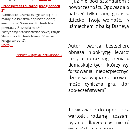
– już nie pod sztandarem 
Przedsprzedaż "Czarnej księgi sanacji
nowoczesności. Opowiada o w
2"
patrzeć tylko tam, gdzie 
Pamiętacie "Czarną księgę sanacji"? To
dziecko, Twoją wolność, 
mamy dla Państwa naprawdę dobrą
wiadomość! Sławomir Suchodolski
uśmiechem, z bajką Disneya i
powraca z 2. częścią książki!
Zaczynamy przedsprzedaż nowej książki
Sławomira Suchodolskiego "Czarna
księga sanacji 2":
Autor, twórca bestsell
Czytaj...
obnaża hipokryzję lewic
Zobacz wszystkie aktualności »
instytucji oraz zagrożenia
demaskuje tych, którzy wyk
forsowania niebezpieczny
dzisiejsza wojna kulturowa 
może cyniczna gra, któr
społeczeństwem?
To wezwanie do oporu przec
wartości, rodzinę i tożs
pytanie: dlaczego w imię r
wolności – na tresurę.