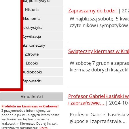
Polityka, publicystyka
Historia
Zapraszamy do Łodzi!
| 20
W najbliższą sobotę, 5 kw
Ekonomia
czytelników i sympatyków 
Beletrystyka
Cywilizacja
Feliks Koneczny
Świąteczny kiermasz w Kr
Zdrowie
W sobotę 7 grudnia zapra
Ebooki
kiermasz dobrych książek!
Audiobooki
Zapowiedzi
Profesor Gabriel Łasiński 
Aktualności
i zaprzaństwie...
| 2024-10
Prohibita na kiermaszu w Krakowie!
Z przyjemnością informujemy, że
Profesor Gabriel Łasiński
podobnie jak w ubiegłych latach nasze
wydawnictwo będzie obecne na
głupocie i zaprzaństwie...
krakowskim Kiermaszu Dobrej Książki.
Szczegóły w rozwinięciu!
Czytaj...