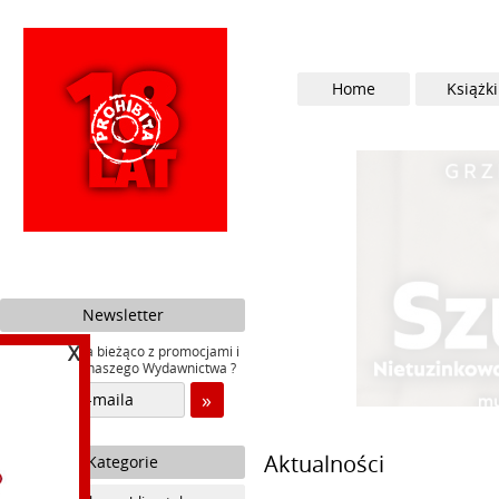
Home
Książki
Newsletter
X
Chcesz być na bieżąco z promocjami i
nowościami naszego Wydawnictwa ?
Aktualności
Kategorie