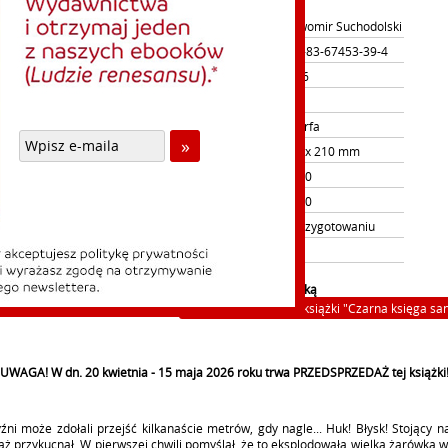
Autor:
Sławomir Suchodolski
ISBN:
978-83-67453-39-4
Rok wydania
2026
Il.stron:
334
Oprawa
Twarfa
Format:
148 x 210 mm
Cena detaliczna:
69.90
Nasza cena:
50.00
Dostępność:
w przygotowaniu
Ebook:
nie
Pliki powiązane z książką
-
Darmowy fragment książki "Czarna księga sa
UWAGA! W dn. 20 kwietnia - 15 maja 2026 roku trwa PRZEDSPRZEDAŻ tej książki
ni może zdołali przejść kilkanaście metrów, gdy nagle... Huk! Błysk! Stojący 
ż przykucnął. W pierwszej chwili pomyślał, że to eksplodowała wielka żarówka 