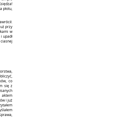
siędza!
a płotu,
awrócił.
już przy
ękami w
i upadł
ciasnej
orstwa,
bliczyć,
ków, co
m się z
isanych
m aktem
ów i już
zytałem
yślałem
 Sprawa,