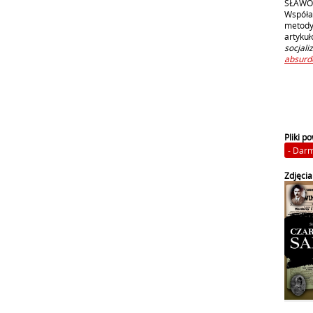
SŁAWOMI
Współa
metody
artyku
socjali
absur
Pliki p
-
Darm
Zdjęcia