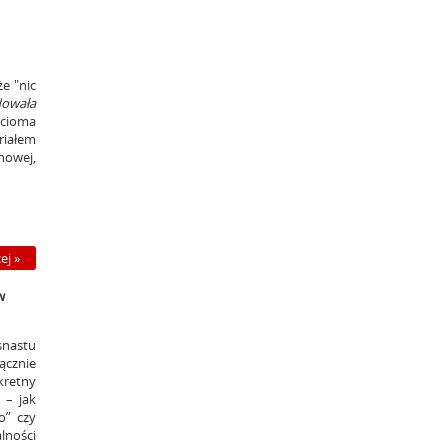
e "nic
dowała
ęcioma
riałem
nowej,
ej »
w
nastu
ącznie
kretny
 – jak
o” czy
lności