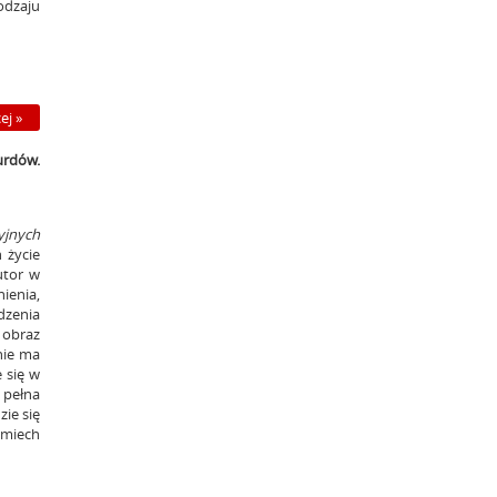
odzaju
ej »
urdów.
yjnych
 życie
utor w
ienia,
dzenia
 obraz
nie ma
 się w
e pełna
zie się
śmiech