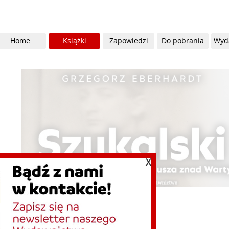
Home
Książki
Zapowiedzi
Do pobrania
Wyd
X
a księga sanacji 2 - Sławomir Suchodolski