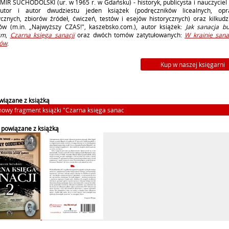
R SUCHODOLSKI (ur. w 1965 r. w Gdańsku) - historyk, publicysta i nauczyciel h
utor i autor dwudziestu jeden książek (podręczników licealnych, op
cznych, zbiorów źródeł, ćwiczeń, testów i esejów historycznych) oraz kilkudzi
łów (m.in. „Najwyższy CZAS!", kaszebsko.com.), autor książek:
Jak sanacja b
zm
,
Czarna księga sanacji
oraz dwóch tomów zatytułowanych:
W krainie sana
dów
.
Kup w naszej księgarni
owiązane z książką
owy fragment książki "Czarna księga sanac
 powiązane z książką