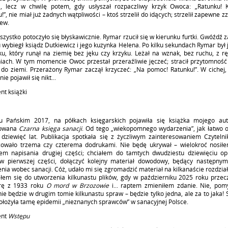
ej, lecz w chwilę potem, gdy usłyszał rozpaczliwy krzyk Owoca: „Ratunku! K
!”, nie miał już żadnych wątpliwości – ktoś strzelił do idących; strzelił zapewne zz
zew.
szystko potoczyło się błyskawicznie. Rymar rzucił się w kierunku furtki. Gwóźdź z
wybiegł ksiądz Dutkiewicz i jego kuzynka Helena. Po kilku sekundach Rymar był 
ku, który runął na ziemię bez jęku czy krzyku. Leżał na wznak, bez ruchu, z r
niach. W tym momencie Owoc przestał przeraźliwie jęczeć; stracił przytomność 
 do ziemi. Przerażony Rymar zaczął krzyczeć: „Na pomoc! Ratunku!”. W cichej, 
nie pojawił się nikt...
nt książki
 Pańskim 2017, na półkach księgarskich pojawiła się książka mojego aut
łowana
Czarna księga sanacji
. Od tego „wiekopomnego wydarzenia”, jak łatwo o
 dziewięć lat. Publikacja spotkała się z życzliwym zainteresowaniem Czytelni
owało trzema czy czterema dodrukami. Nie będę ukrywał – wielokroć nosiłe
em napisania drugiej części; chciałem do tamtych dwudziestu dziewięciu op
w pierwszej części, dołączyć kolejny materiał dowodowy, będący następny
nia wobec sanacji. Cóż, udało mi się zgromadzić materiał na kilkanaście rozdział
ałem się do utworzenia kilkunastu plików, gdy w październiku 2025 roku przec
rę z 1933 roku
O mord w Brzozowie
i... raptem zmieniłem zdanie. Nie, pom
nie będzie w drugim tomie kilkunastu spraw – będzie tylko jedna, ale za to jaka!
ołożyła tamę epidemii „nieznanych sprawców” w sanacyjnej Polsce.
ent
Wstępu