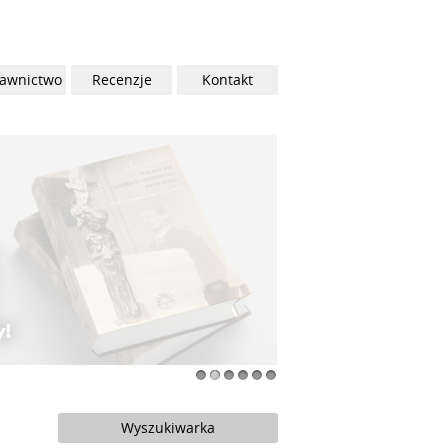
awnictwo
Recenzje
Kontakt
1
2
3
4
5
6
Wyszukiwarka