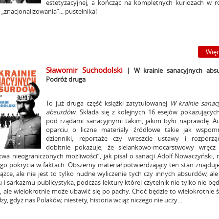
estetyzacyjnej, a kończąc na kompletnych kuriozach w r
„znacjonalizowania”... pustelnika!
Więc
Sławomir Suchodolski
| W krainie sanacyjnych abs
Podróż druga
To już druga część książki zatytułowanej
W krainie sanac
absurdów
. Składa się z kolejnych 16 esejów pokazujących
pod rządami sanacyjnymi takim, jakim było naprawdę. A
oparciu o liczne materiały źródłowe takie jak wspomn
dzienniki, reportaże czy wreszcie ustawy i rozporzą
dobitnie pokazuje, że sielankowo-mocarstwowy wręcz
twa nieograniczonych możliwości”, jak pisał o sanacji Adolf Nowaczyński, 
go pokrycia w faktach. Obszerny materiał potwierdzający ten stan znajduje
iążce, ale nie jest to tylko nudne wyliczenie tych czy innych absurdów, al
 i sarkazmu publicystyka, podczas lektury której czytelnik nie tylko nie będ
ł, ale wielokrotnie może ubawić się po pachy. Choć będzie to wielokrotnie 
łzy, gdyż nas Polaków, niestety, historia wciąż niczego nie uczy…