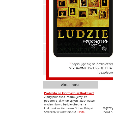
Polityka, publicystyka
Historia
Ekonomia
Beletrystyka
Cywilizacja
Feliks Koneczny
Zdrowie
Ebooki
Audiobooki
Zapowiedzi
Aktualności
Prohibita na kiermaszu w Krakowie!
Z przyjemnością informujemy, że
podobnie jak w ubiegłych latach nasze
wydawnictwo będzie obecne na
Mężczyź
krakowskim Kiermaszu Dobrej Książki.
Szczegóły w rozwinięciu!
Czytaj...
Rymar a