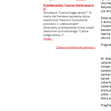
uliczn
Przedsprzedaż "Czarnej księgi sanacji
Ratunku
2"
zza dr
Pamiętacie "Czarną księgę sanacji"? To
mamy dla Państwa naprawdę dobrą
Dalej w
wiadomość! Sławomir Suchodolski
Z domu 
powraca z 2. częścią książki!
Chudzi
Zaczynamy przedsprzedaż nowej książki
kiesze
Sławomira Suchodolskiego "Czarna
twarzą
księga sanacji 2":
uliczce 
Czytaj...
Fragme
Zobacz wszystkie aktualności »
W Roku
zatytu
minęło
zaowoc
zamiar
spraw 
oskarże
zabier
broszu
sobie, 
która p
Fragm