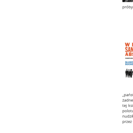
próby 
„pańs
żadne
tej ks
polotu
nudzi
przez 