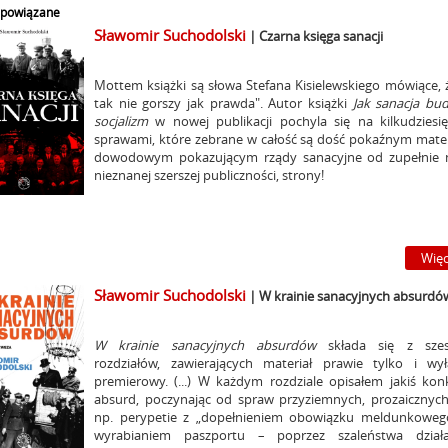
i powiązane
Sławomir Suchodolski
| Czarna księga sanacji
Mottem książki są słowa Stefana Kisielewskiego mówiące, ż
tak nie gorszy jak prawda". Autor książki
Jak sanacja bu
socjalizm
w nowej publikacji pochyla się na kilkudziesi
sprawami, które zebrane w całość są dość pokaźnym mate
dowodowym pokazującym rządy sanacyjne od zupełnie 
nieznanej szerszej publiczności, strony!
Więc
Sławomir Suchodolski
| W krainie sanacyjnych absurdó
W krainie sanacyjnych absurdów
składa się z szes
rozdziałów, zawierających materiał prawie tylko i wył
premierowy. (...) W każdym rozdziale opisałem jakiś kon
absurd, poczynając od spraw przyziemnych, prozaicznych
np. perypetie z „dopełnieniem obowiązku meldunkoweg
wyrabianiem paszportu – poprzez szaleństwa działa