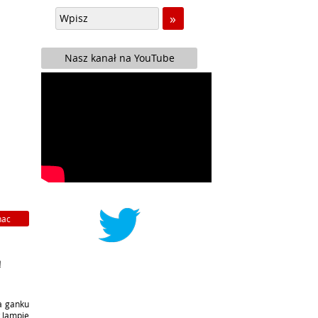
Nasz kanał na YouTube
nac
!
na ganku
w lampie