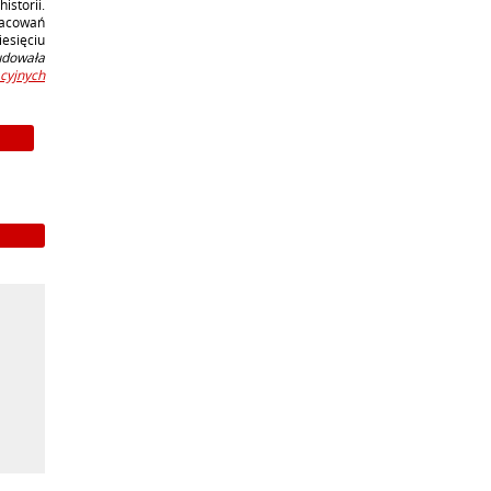
istorii.
racowań
esięciu
udowała
cyjnych