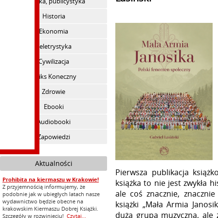
Polityka, publicystyka
Historia
Ekonomia
Beletrystyka
Cywilizacja
Feliks Koneczny
Zdrowie
Ebooki
Audiobooki
Zapowiedzi
Aktualności
Pierwsza publikacja książ
Prohibita na kiermaszu w Krakowie!
książka to nie jest zwykła 
Z przyjemnością informujemy, że
ale coś znacznie, znacznie
podobnie jak w ubiegłych latach nasze
wydawnictwo będzie obecne na
książki „Mała Armia Janosi
krakowskim Kiermaszu Dobrej Książki.
duża grupa muzyczna, ale
Szczegóły w rozwinięciu!
Czytaj...