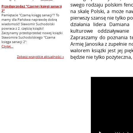
swego rodzaju polskim fen
Przedsprzedaż "Czarnej księgi sanacji
na skalę Polski, a może naw
2"
Pamiętacie "Czarną księgę sanacji"? To
pierwszy szansę nie tylko p
mamy dla Państwa naprawdę dobrą
działania lidera Damiana 
wiadomość! Sławomir Suchodolski
powraca z 2. częścią książki!
kulturowe oddziaływanie
Zaczynamy przedsprzedaż nowej książki
Zapraszamy do poznania tej
Sławomira Suchodolskiego "Czarna
księga sanacji 2":
Armię Janosika z zupełnie 
Czytaj...
walorem książki jest jej pię
będzie nie tylko pożyteczna,
Zobacz wszystkie aktualności »