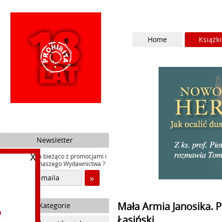
Home
Książki
Newsletter
X
Chcesz być na bieżąco z promocjami i
nowościami naszego Wydawnictwa ?
Mała Armia Janosika. P
Kategorie
Łasiński