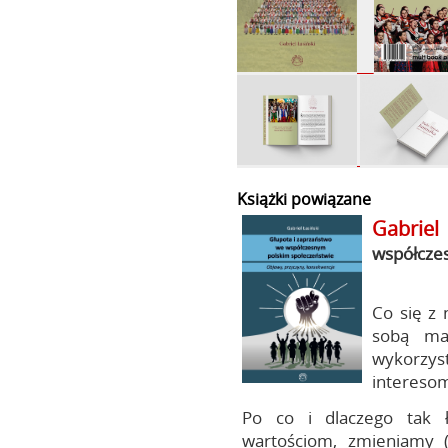
Książki powiązane
Gabriel 
współcze
Co się z 
sobą ma
wykorzy
intereso
Po co i dlaczego tak 
wartościom, zmieniamy 