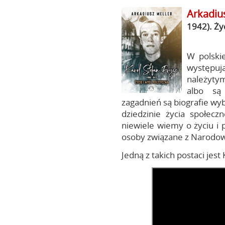
Arkadiu
1942). Życ
W polskie
występują
należyty
albo są
zagadnień są biografie wyb
dziedzinie życia społecz
niewiele wiemy o życiu i 
osoby związane z Narodo
Jedną z takich postaci jest