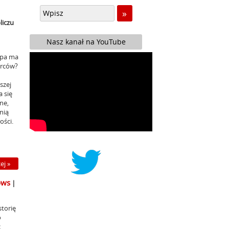
liczu
Nasz kanał na YouTube
ropa ma
arców?
szej
 się
ne,
nią
ości.
ej »
ows
|
torię
o
z