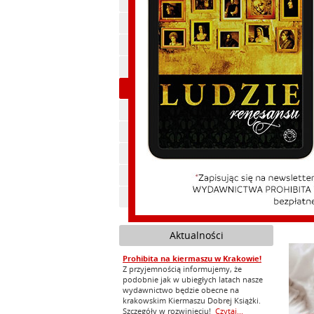
Polityka, publicystyka
Cywili
Historia
Ekonomia
Beletrystyka
Cywilizacja
Feliks Koneczny
Zdrowie
Ebooki
gospod
świat
Audiobooki
Zapowiedzi
Aktualności
Prohibita na kiermaszu w Krakowie!
Z przyjemnością informujemy, że
podobnie jak w ubiegłych latach nasze
wydawnictwo będzie obecne na
krakowskim Kiermaszu Dobrej Książki.
Szczegóły w rozwinięciu!
Czytaj...