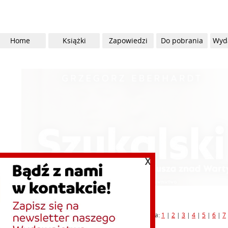
Home
Książki
Zapowiedzi
Do pobrania
Wyd
X
Strona:
1
|
2
|
3
|
4
|
5
|
6
|
7