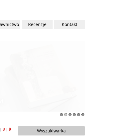
awnictwo
Recenzje
Kontakt
1
2
3
4
5
6
|
8
|
9
Wyszukiwarka