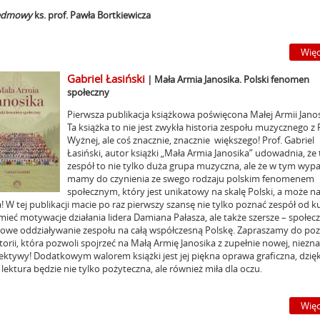
edmowy
ks. prof. Pawła Bortkiewicza
Więc
Gabriel Łasiński
|
Mała Armia Janosika. Polski fenomen
społeczny
Pierwsza publikacja książkowa poświęcona Małej Armii Janos
Ta książka to nie jest zwykła historia zespołu muzycznego z
Wyżnej, ale coś znacznie, znacznie większego! Prof. Gabriel
Łasiński, autor książki „Mała Armia Janosika” udowadnia, że
zespół to nie tylko duża grupa muzyczna, ale że w tym wyp
mamy do czynienia ze swego rodzaju polskim fenomenem
społecznym, który jest unikatowy na skalę Polski, a może na
! W tej publikacji macie po raz pierwszy szansę nie tylko poznać zespół od ku
ieć motywacje działania lidera Damiana Pałasza, ale także szersze – społec
rowe oddziaływanie zespołu na całą współczesną Polskę. Zapraszamy do po
storii, która pozwoli spojrzeć na Małą Armię Janosika z zupełnie nowej, niezn
ektywy! Dodatkowym walorem książki jest jej piękna oprawa graficzna, dzięk
 lektura będzie nie tylko pożyteczna, ale również miła dla oczu.
Więc