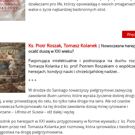
działaczami pro life, którzy opowiadają o swoich zmaganiac
walce o życie najbardziej bezbronnych istot.
Więc
Ks. Piotr Roszak, Tomasz Kolanek
|
Nowoczesne herezj
ocalić duszę w XXI wieku?
Pasjonująca intelektualnie i podnosząca na duchu r
Tomasza Kolanka z ks. prof. Piotrem Roszakiem o współcz
herezjach, kondycji nauki i chrześcijańskiej nadziei...
* * *
W drodze do Santiago towarzyszy pielgrzymowi zazwyczaj
zawołanie
Buen camino
, które wyraża życzenie dobrej drogi
, a więc prowadzącej do celu, bo tylko taka droga ma sens. Ale od czasów
iowiecza funkcjonowało na tej drodze zawołanie dzisiaj mniej cytowane i
rzane –
Ultreia et Suseia
– idź dalej i wyżej.
odnik po herezjach w XXI wieku przygotowany w formie wywiadu z ks. Pio
kiem przez red. Tomasza Kolanka jest rozmową, która sprowadza z bezdroż
ęgostwa na drogę pielgrzymowania.