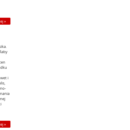
ej »
ika.
 Raby
 ten
adku
wet i
lis,
zno-
znania
anej
i
ej »