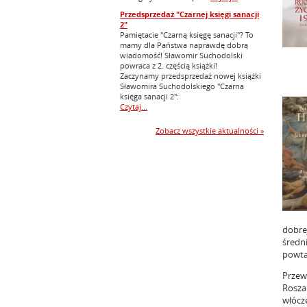
Przedsprzedaż "Czarnej księgi sanacji
2"
Pamiętacie "Czarną księgę sanacji"? To
mamy dla Państwa naprawdę dobrą
wiadomość! Sławomir Suchodolski
powraca z 2. częścią książki!
Zaczynamy przedsprzedaż nowej książki
Sławomira Suchodolskiego "Czarna
księga sanacji 2":
Czytaj...
Zobacz wszystkie aktualności »
dobrej
średn
powta
Przew
Rosza
włócz