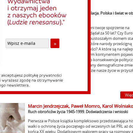
zacja
Radomir Nowakowski
|
Depopulacja. Polska i świat w ob
katastrofy demograficznej
Książka, którą trzymasz w ręku zmieni twoje spojrzenie na
przyszłość świata. Jak będzie on wyglądał za 50 lat? Czy Eu
szansę być czymś więcej niż tylko opustoszałym domem st
Czy Polacy jako naród przetrwają? Które narody prześcigną
wkrótce Chiny i Indie w liczbie ludności? A które są na najlep
drodze do… wyginięcia? Przed którym kontynentem pojawia
demograficzna szansa? Jakie rodzi to konsekwencje politycz
arcze, społeczne, kulturowe i religijne, czyli jak zmiany demograficzne zmie
ową geopolitykę i jak demografia determinować będzie nasze życie w przyszł
Więc
Marcin Jendrzejczak, Paweł Momro, Karol Wolniak
Ruch obrońców życia 1945-1999. Doświadczenia i wnioski
Pierwsza w Polsce książka kompleksowo przedstawiająca his
walki o ochronę życia poczętego od wczesnych lat PRL aż d
końca XX wieku. Dodatkowym walorem pracy są rozmowy 