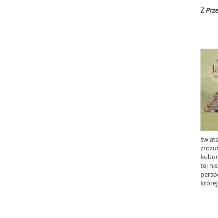
Z
Prz
świata
zrozum
kultu
tej hi
persp
której