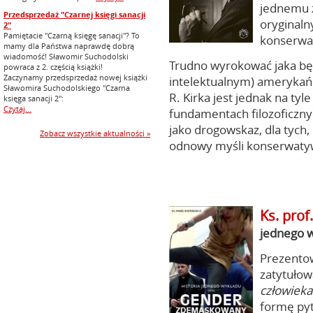
jednemu z
Przedsprzedaż "Czarnej księgi sanacji
oryginaln
2"
Pamiętacie "Czarną księgę sanacji"? To
konserwa
mamy dla Państwa naprawdę dobrą
wiadomość! Sławomir Suchodolski
Trudno wyrokować jaka będ
powraca z 2. częścią książki!
Zaczynamy przedsprzedaż nowej książki
intelektualnym) amerykań
Sławomira Suchodolskiego "Czarna
R. Kirka jest jednak na ty
księga sanacji 2":
Czytaj...
fundamentach filozoficznyc
jako drogowskaz, dla tych
Zobacz wszystkie aktualności »
odnowy myśli konserwatyw
Ks. prof
jednego 
Prezentow
zatytuło
człowieka
formę pyt