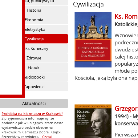
Polityka, publicystyka
Cywilizacja
Historia
Ks. Rom
Ekonomia
Katolicki
Beletrystyka
Wznowieni
Cywilizacja
podręczni
Feliks Koneczny
dwudzies
całej hist
Zdrowie
popularyz
Ebooki
młode pok
Audiobooki
Kościoła, jaką była ona na
Zapowiedzi
Aktualności
Grzegor
Prohibita na kiermaszu w Krakowie!
1994) - M
Z przyjemnością informujemy, że
konserwa
podobnie jak w ubiegłych latach nasze
wydawnictwo będzie obecne na
krakowskim Kiermaszu Dobrej Książki.
Pierwsza
Szczegóły w rozwinięciu!
Czytaj...