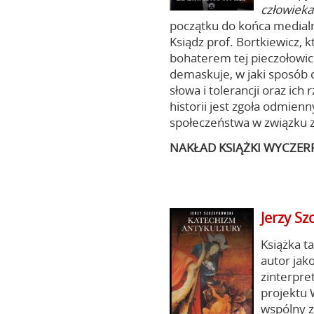
człowieka
początku do końca medialne
Ksiądz prof. Bortkiewicz, k
bohaterem tej pieczołowic
demaskuje, w jaki sposób 
słowa i tolerancji oraz ich 
historii jest zgoła odmienn
społeczeństwa w związku 
NAKŁAD KSIĄŻKI WYCZER
Jerzy S
Książka t
autor jak
zinterpre
projektu 
wspólny z