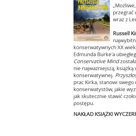
„Możliwe, 
przegrać 
wraz z L
Russell K
najwybitn
konserwatywnych XX wieku
Edmunda Burke'a ubiegłego
Conservative Mind
została
nie najważniejszą, książk
konserwatywnej.
Przyszł
prac Kirka, stanowi swego
konserwatystów, jakie wyzw
jak skutecznie stawić czo
postępu.
NAKŁAD KSIĄŻKI WYCZER