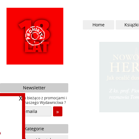
Home
Książki
Newsletter
X
Chcesz być na bieżąco z promocjami i
nowościami naszego Wydawnictwa ?
Kategorie